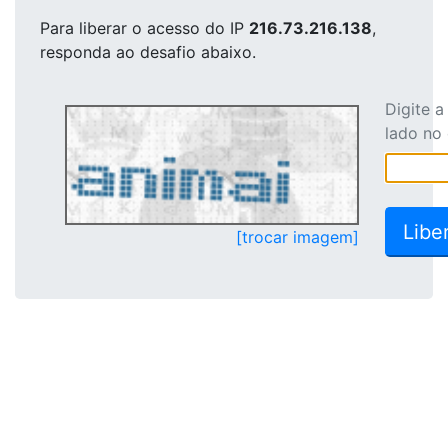
Para liberar o acesso
do IP
216.73.216.138
,
responda ao desafio abaixo.
Digite 
lado no
[trocar imagem]