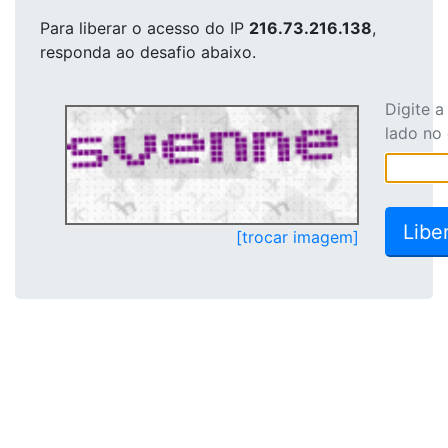
Para liberar o acesso
do IP
216.73.216.138
,
responda ao desafio abaixo.
Digite 
lado no
[trocar imagem]